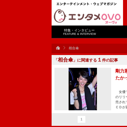
特集・インタビュー
FEATURE & INTERVIEW
相合傘
相合傘
１
「
」に関連する
件の記事
剛力
たか
女優で
のリリ
売され
ＣＤが
1