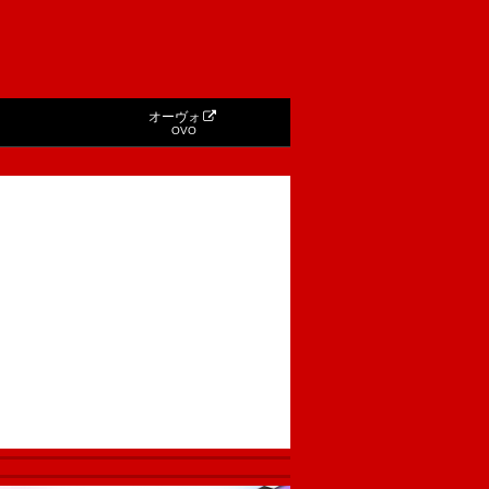
オーヴォ
OVO