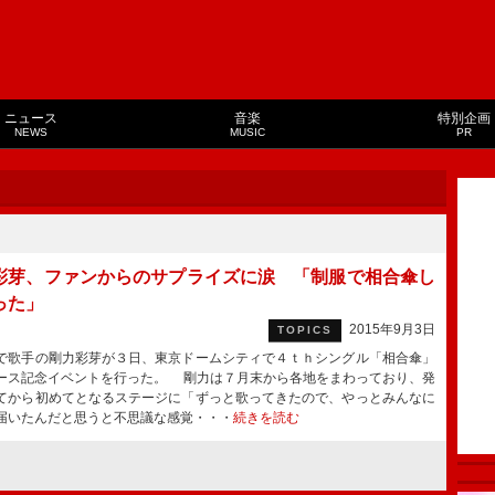
ニュース
音楽
特別企画
NEWS
MUSIC
PR
彩芽、ファンからのサプライズに涙 「制服で相合傘し
った」
2015年9月3日
TOPICS
歌手の剛力彩芽が３日、東京ドームシティで４ｔｈシングル「相合傘」
ース記念イベントを行った。 剛力は７月末から各地をまわっており、発
てから初めてとなるステージに「ずっと歌ってきたので、やっとみんなに
届いたんだと思うと不思議な感覚・・・
続きを読む