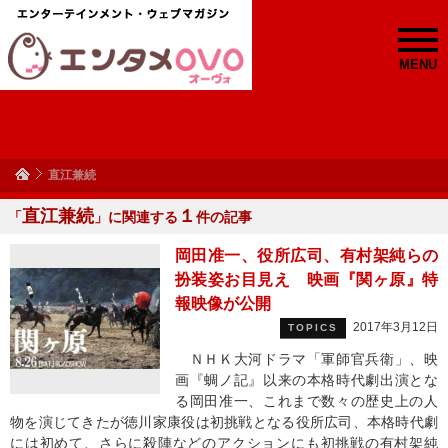
MENU
直江兼続
直江兼続
１
「
」に関連する
件の記事
岡田准一、役所広司、有村架純らの
扮装姿お目見え 映画『関ヶ原』特
報映像が公開
2017年3月12日
TOPICS
ＮＨＫ大河ドラマ「軍師官兵衛」、映
画『蜩ノ記』以来の本格時代劇出演とな
る岡田准一、これまで数々の歴史上の人
物を演じてきたが徳川家康役は初挑戦となる役所広司、本格時代劇
には初めて、さらに殺陣などのアクションにも初挑戦の有村架純