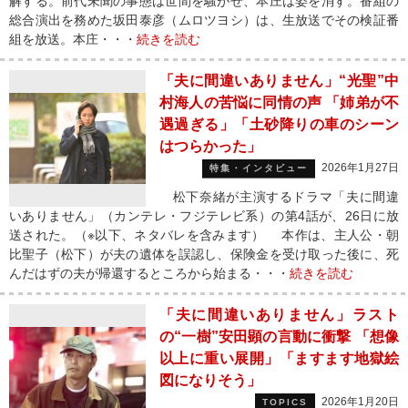
解する。前代未聞の事態は世間を騒がせ、本庄は姿を消す。番組の
総合演出を務めた坂田泰彦（ムロツヨシ）は、生放送でその検証番
組を放送。本庄・・・
続きを読む
「夫に間違いありません」“光聖”中
村海人の苦悩に同情の声 「姉弟が不
遇過ぎる」「土砂降りの車のシーン
はつらかった」
2026年1月27日
特集・インタビュー
松下奈緒が主演するドラマ「夫に間違
いありません」（カンテレ・フジテレビ系）の第4話が、26日に放
送された。（※以下、ネタバレを含みます） 本作は、主人公・朝
比聖子（松下）が夫の遺体を誤認し、保険金を受け取った後に、死
んだはずの夫が帰還するところから始まる・・・
続きを読む
「夫に間違いありません」ラスト
の“一樹”安田顕の言動に衝撃 「想像
以上に重い展開」「ますます地獄絵
図になりそう」
2026年1月20日
TOPICS