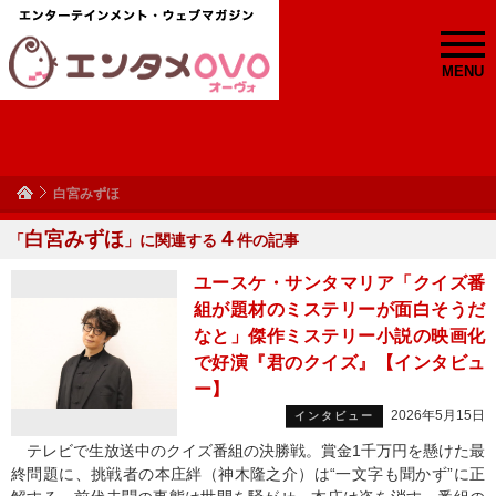
MENU
白宮みずほ
白宮みずほ
４
「
」に関連する
件の記事
ユースケ・サンタマリア「クイズ番
組が題材のミステリーが面白そうだ
なと」傑作ミステリー小説の映画化
で好演『君のクイズ』【インタビュ
ー】
2026年5月15日
インタビュー
テレビで生放送中のクイズ番組の決勝戦。賞金1千万円を懸けた最
終問題に、挑戦者の本庄絆（神木隆之介）は“一文字も聞かず”に正