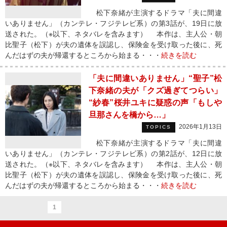
松下奈緒が主演するドラマ「夫に間違
いありません」（カンテレ・フジテレビ系）の第3話が、19日に放
送された。（※以下、ネタバレを含みます） 本作は、主人公・朝
比聖子（松下）が夫の遺体を誤認し、保険金を受け取った後に、死
んだはずの夫が帰還するところから始まる・・・
続きを読む
「夫に間違いありません」“聖子”松
下奈緒の夫が「クズ過ぎてつらい」
“紗春”桜井ユキに疑惑の声「もしや
旦那さんを橋から…」
2026年1月13日
TOPICS
松下奈緒が主演するドラマ「夫に間違
いありません」（カンテレ・フジテレビ系）の第2話が、12日に放
送された。（※以下、ネタバレを含みます） 本作は、主人公・朝
比聖子（松下）が夫の遺体を誤認し、保険金を受け取った後に、死
んだはずの夫が帰還するところから始まる・・・
続きを読む
1