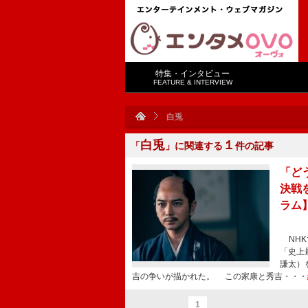
特集・インタビュー
FEATURE & INTERVIEW
白兎
白兎
１
「
」に関連する
件の記事
「ど
決戦
ラム
NHK
「史上
謙太）
吉の争いが描かれた。 この家康と秀吉・・・
1