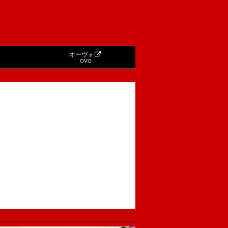
オーヴォ
OVO