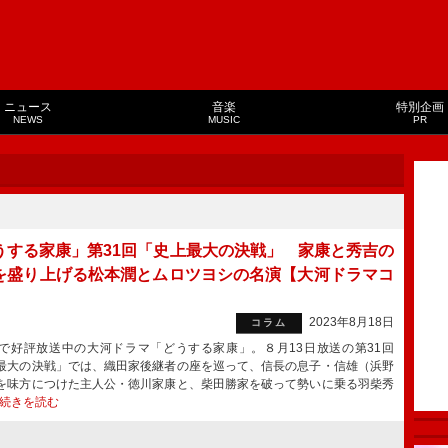
ニュース
音楽
特別企画
NEWS
MUSIC
PR
うする家康」第31回「史上最大の決戦」 家康と秀吉の
を盛り上げる松本潤とムロツヨシの名演【大河ドラマコ
】
2023年8月18日
コラム
で好評放送中の大河ドラマ「どうする家康」。８月13日放送の第31回
最大の決戦」では、織田家後継者の座を巡って、信長の息子・信雄（浜野
を味方につけた主人公・徳川家康と、柴田勝家を破って勢いに乗る羽柴秀
続きを読む