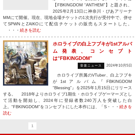
【FBKINGDOM “ANTHEM”】と題され、
2025年2月13日に神奈川・ぴあアリーナ
MMにて開催。現在、現地会場チケットの1次先行が受付中で、併せ
てSPWNとZAIKOにて配信チケットの販売もスタートした。
・・・
続きを読む
ホロライブの白上フブキが1stアルバ
ム発表、コンセプト
は“FBKINGDOM”
2024年10月5日
音楽ニュース
ホロライブ所属のVTuber、白上フブキ
が1stアルバム『FBKINGDOM
“Blessing”』を2025年1月15日にリリース
する。 2018年よりホロライブ1期生・ホロライブゲーマーズとし
て活動を開始し、2024年に登録者数240万人を突破した白
上。“FBKINGDOM”をコンセプトにした本作には、「S・・・
続きを
読む
1