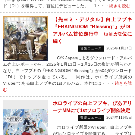
ド（DL）を獲得して、首位にデビューした。 1・・・
続きを読む
【先ヨミ・デジタル】白上フブキ
『FBKINGDOM “Blessing”』がDL
アルバム首位走行中 tuki.が2位に
続く
2025年1月17日
音楽ニュース
GfK Japanによるダウンロード・アルバ
ム売上レポートから、2025年1月13日～1月15日の集計が明らかと
なり、白上フブキの『FBKINGDOM “Blessing”』が504ダウンロード
（DL）でトップを走っている。 同作は、ホロライブ所属の
VTuberである白上フブキの1stアルバム。本作には・・・
続きを読
む
ホロライブの白上フブキ、ぴあアリ
ーナMMにて1stソロライブ開催決定
2024年11月5日
音楽ニュース
ホロライブ所属のVTuber、白上フブキ
が1stソロライブを開催する。 ライブは