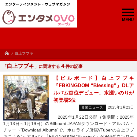
MENU
白上フブキ
白上フブキ
４
「
」に関連する
件の記事
【ビルボード】白上フブキ
『FBKINGDOM “Blessing”』DLア
ルバム首位デビュー、水瀬いのりが
初登場5位
2025年1月23日
音楽ニュース
2025年1月22日公開（集期間：2025年
1月13日～1月19日）のBillboard JAPANダウンロード・アルバム・
チャート“Download Albums”で、ホロライブ所属VTuberの白上フブ
キによる1stアルバム『FBKINGDOM “Blessing”』が946ダウンロー