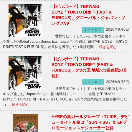
【ビルボード】TERIYAKI
BOYZ「TOKYO DRIFT(FAST &
FURIOUS)」グローバル・ジャパン・ソ
ングスV9
2026年8月6日
Ｊ－ＰＯＰ
世界でヒットしている日本の楽曲をランキン
グ化した“Global Japan Songs Excl. Japan”。今週はTERIYAKI BOYZ「TOKYO
DRIFT(FAST & FURIOUS)」が首位を獲得した（集計期間 …
続きを読む
【ビルボード】TERIYAKI
BOYZ「TOKYO DRIFT (FAST &
FURIOUS)」5つの国/地域で3週連続の首
位に
2026年8月6日
Ｊ－ＰＯＰ
世界各国でヒットしている日本の楽曲をラン
キング化した “Japan Songs（国/地域別チャート）”。当週はTERIYAKI
BOYZ「TOKYO DRIFT (FAST & FURIOUS)」が5つの国/地域で首位を獲得した
（ …
続きを読む
HYBEの新ガールグループ・TUIDE、デビ
ュータイトル曲は「SUN KISS」＆ EPプ
ロモーションスケジューラー公開