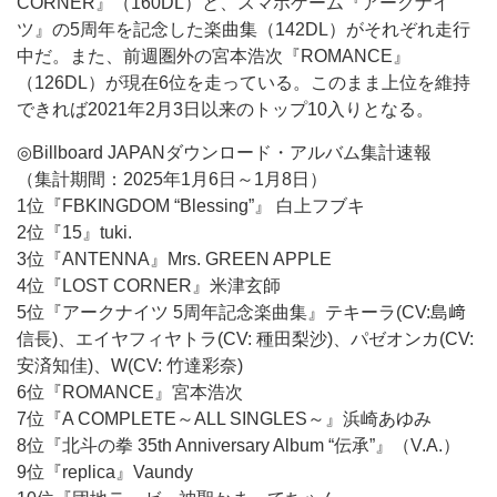
CORNER』（160DL）と、スマホゲーム『アークナイ
ツ』の5周年を記念した楽曲集（142DL）がそれぞれ走行
中だ。また、前週圏外の宮本浩次『ROMANCE』
（126DL）が現在6位を走っている。このまま上位を維持
できれば2021年2月3日以来のトップ10入りとなる。
◎Billboard JAPANダウンロード・アルバム集計速報
（集計期間：2025年1月6日～1月8日）
1位『FBKINGDOM “Blessing”』 白上フブキ
2位『15』tuki.
3位『ANTENNA』Mrs. GREEN APPLE
4位『LOST CORNER』米津玄師
5位『アークナイツ 5周年記念楽曲集』テキーラ(CV:島﨑
信長)、エイヤフィヤトラ(CV: 種田梨沙)、パゼオンカ(CV:
安済知佳)、W(CV: 竹達彩奈)
6位『ROMANCE』宮本浩次
7位『A COMPLETE～ALL SINGLES～』浜崎あゆみ
8位『北斗の拳 35th Anniversary Album “伝承”』（V.A.）
9位『replica』Vaundy