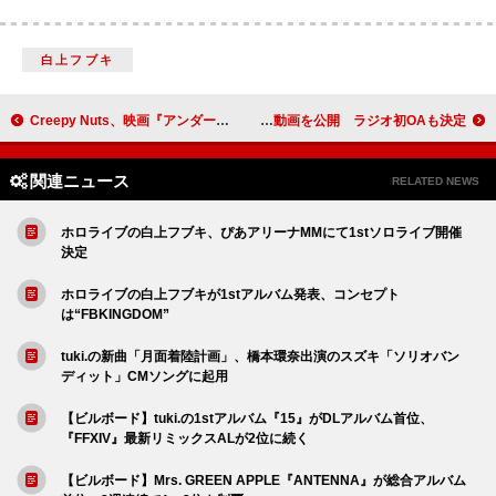
白上フブキ
Creepy Nuts、映画『アンダーニンジャ』主題歌の最新曲「doppelganger」デジタル・リリース決定
GRAPEVINE、新曲「天使ちゃん」ジャケット＆ティザー動画を公開 ラジオ初OAも決定
関連ニュース
RELATED NEWS
ホロライブの白上フブキ、ぴあアリーナMMにて1stソロライブ開催
決定
ホロライブの白上フブキが1stアルバム発表、コンセプト
は“FBKINGDOM”
tuki.の新曲「月面着陸計画」、橋本環奈出演のスズキ「ソリオバン
ディット」CMソングに起用
【ビルボード】tuki.の1stアルバム『15』がDLアルバム首位、
『FFXIV』最新リミックスALが2位に続く
【ビルボード】Mrs. GREEN APPLE『ANTENNA』が総合アルバム