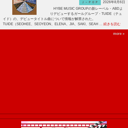
2026年8月6日
Ｊ－ＰＯＰ
HYBE MUSIC GROUPの新レーベル・ABDよ
りデビューするガールグループ・TUIDE（テュ
イド）の、デビュータイトル曲について情報が解禁された。
TUIDE（SEOHEE、SEOYEON、ELENA、JIA、SAKI、SEAH …
続きを読む
more »