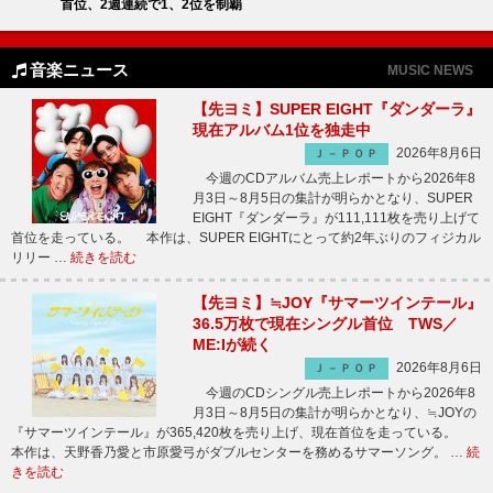
首位、2週連続で1、2位を制覇
音楽ニュース
MUSIC NEWS
【先ヨミ】SUPER EIGHT『ダンダーラ』
現在アルバム1位を独走中
2026年8月6日
Ｊ－ＰＯＰ
今週のCDアルバム売上レポートから2026年8
月3日～8月5日の集計が明らかとなり、SUPER
EIGHT『ダンダーラ』が111,111枚を売り上げて
首位を走っている。 本作は、SUPER EIGHTにとって約2年ぶりのフィジカル
リリー …
続きを読む
【先ヨミ】≒JOY『サマーツインテール』
36.5万枚で現在シングル首位 TWS／
ME:Iが続く
2026年8月6日
Ｊ－ＰＯＰ
今週のCDシングル売上レポートから2026年8
月3日～8月5日の集計が明らかとなり、≒JOYの
『サマーツインテール』が365,420枚を売り上げ、現在首位を走っている。
本作は、天野香乃愛と市原愛弓がダブルセンターを務めるサマーソング。 …
続
きを読む