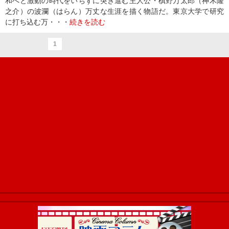
和へと激動の時代をいちずに突き進む主人公・槙野万太郎（神木隆
之介）の波瀾（はらん）万丈な生涯を描く物語だ。東京大学で研究
に打ち込む万・・・
続きを読む
1