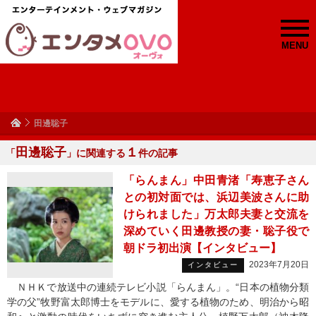
MENU
田邊聡子
田邊聡子
１
「
」に関連する
件の記事
「らんまん」中田青渚「寿恵子さん
との初対面では、浜辺美波さんに助
けられました」万太郎夫妻と交流を
深めていく田邊教授の妻・聡子役で
朝ドラ初出演【インタビュー】
2023年7月20日
インタビュー
ＮＨＫで放送中の連続テレビ小説「らんまん」。“日本の植物分類
学の父”牧野富太郎博士をモデルに、愛する植物のため、明治から昭