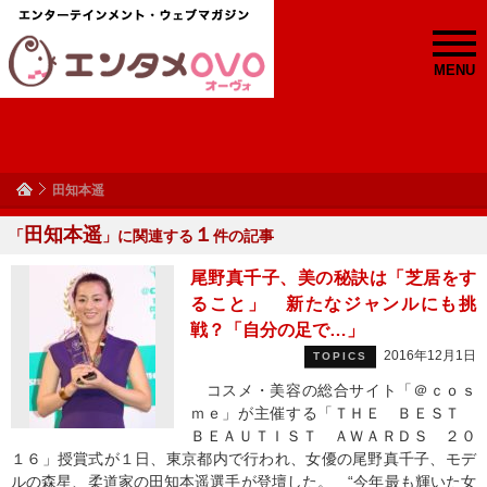
MENU
田知本遥
田知本遥
１
「
」に関連する
件の記事
尾野真千子、美の秘訣は「芝居をす
ること」 新たなジャンルにも挑
戦？「自分の足で…」
2016年12月1日
TOPICS
コスメ・美容の総合サイト「＠ｃｏｓ
ｍｅ」が主催する「ＴＨＥ ＢＥＳＴ
ＢＥＡＵＴＩＳＴ ＡＷＡＲＤＳ ２０
１６」授賞式が１日、東京都内で行われ、女優の尾野真千子、モデ
ルの森星、柔道家の田知本遥選手が登壇した。 “今年最も輝いた女