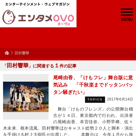
MENU
田村響華
田村響華
１
「
」に関連する
件の記事
尾崎由香、「けもフレ」舞台版に意
気込み 「千秋楽までドッタンバッ
タン騒ぎたい」
2017年6月14日
TOPICS
舞台「けものフレンズ」の公開舞台稽
古が１４日、東京都内で行われ、出演者
の尾崎由香、本宮佳奈、小野早稀、佐々
木未来、根本流風、田村響華ほかキャスト総勢２０人と脚本・演出
を手掛ける村上大樹氏が出席した。 本舞台は、今年１月から放