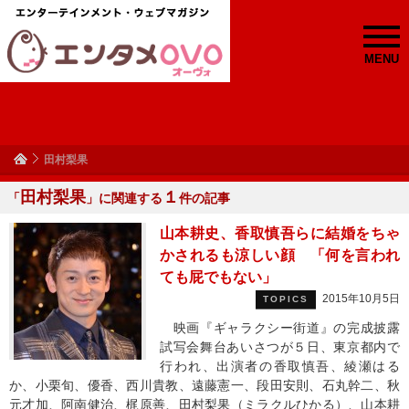
MENU
田村梨果
田村梨果
１
「
」に関連する
件の記事
山本耕史、香取慎吾らに結婚をちゃ
かされるも涼しい顔 「何を言われ
ても屁でもない」
2015年10月5日
TOPICS
映画『ギャラクシー街道』の完成披露
試写会舞台あいさつが５日、東京都内で
行われ、出演者の香取慎吾、綾瀬はる
か、小栗旬、優香、西川貴教、遠藤憲一、段田安則、石丸幹二、秋
元才加、阿南健治、梶原善、田村梨果（ミラクルひかる）、山本耕