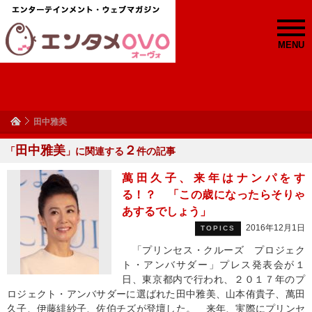
MENU
田中雅美
田中雅美
２
「
」に関連する
件の記事
萬田久子、来年はナンパをす
る！？ 「この歳になったらそりゃ
あするでしょう」
2016年12月1日
TOPICS
「プリンセス・クルーズ プロジェク
ト・アンバサダー」プレス発表会が１
日、東京都内で行われ、２０１７年のプ
ロジェクト・アンバサダーに選ばれた田中雅美、山本侑貴子、萬田
久子、伊藤緋紗子、佐伯チズが登壇した。 来年、実際にプリンセ