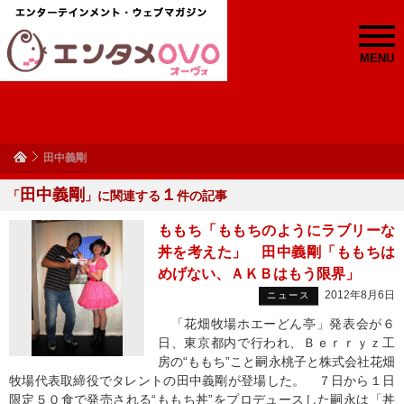
MENU
田中義剛
田中義剛
１
「
」に関連する
件の記事
ももち「ももちのようにラブリーな
丼を考えた」 田中義剛「ももちは
めげない、ＡＫＢはもう限界」
2012年8月6日
ニュース
「花畑牧場ホエーどん亭」発表会が６
日、東京都内で行われ、Ｂｅｒｒｙｚ工
房の“ももち”こと嗣永桃子と株式会社花畑
牧場代表取締役でタレントの田中義剛が登場した。 ７日から１日
限定５０食で発売される“ももち丼”をプロデュースした嗣永は「丼