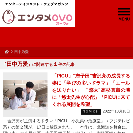
MENU
田中乃愛
田中乃愛
１
「
」に関連する
件の記事
「PICU」“志子田”吉沢亮の成長する
姿に「学びの多いドラマ」「エール
を送りたい」 “悠太”高杉真宙の涙
に「悠太先生が心配」「PICUに来て
くれる展開を希望」
2022年10月18日
TOPICS
吉沢亮が主演するドラマ「PICU 小児集中治療室」（フジテレビ
系）の第２話が、17日に放送された。 本作は、北海道を舞台に、