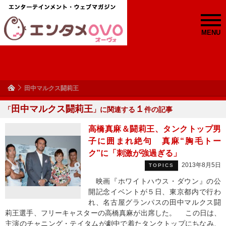
MENU
田中マルクス闘莉王
田中マルクス闘莉王
１
「
」に関連する
件の記事
高橋真麻＆闘莉王、タンクトップ男
子に囲まれ絶句 真麻“胸毛トー
ク”に「刺激が強過ぎる」
2013年8月5日
TOPICS
映画『ホワイトハウス・ダウン』の公
開記念イベントが５日、東京都内で行わ
れ、名古屋グランパスの田中マルクス闘
莉王選手、フリーキャスターの高橋真麻が出席した。 この日は、
主演のチャニング・テイタムが劇中で着たタンクトップにちなみ、