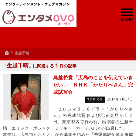
MENU
生越千晴
生越千晴
１
「
」に関連する
件の記事
鳥越裕貴「広島のことを伝えていき
たい」 ＮＨＫ「かたりべさん」完
成試写会
2014年7月17日
TOPICS
ヒロシマ８．６ドラマ「かたりべさ
ん」の完成試写および記者会見が１７
日、東京都内で行われ、出演者の生越千
晴、エリック・ボシック、ミッキー・カーチスほかが出席した。
本作は、広島市がおととしから募集を始めた「被爆体験伝承者養成