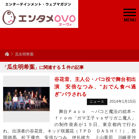
MENU
瓜生明希葉
瓜生明希葉
１
「
」に関連する
件の記事
谷花音、主人公・パコ役で舞台初出
演 安倍なつみ、“おでん食べ過
ぎ”バラされる
2014年1月15日
ニュース
舞台Ｐａｃｏ ～パコと魔法の絵本～
ｆｒｏｍ「ガマ王子ｖｓザリガニ魔人」
の制作発表が１５日、東京都内で行わ
れ、出演者の谷花音、キッド咲麗花（ＴＰＤ ＤＡＳＨ！！）、西
岡徳馬、松下優也、安倍なつみ、伊礼彼方、上山竜司、川崎亜沙