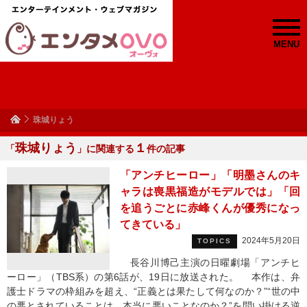
MENU
珠城りょう
珠城りょう
１
「
」に関連する
件の記事
「アンチヒーロー」「明墨さんのキ
ャラは喪黒福造がモデルでは」「回
を追うごとに赤峰くんが優秀になっ
てきている」
2024年5月20日
TOPICS
長谷川博己主演の日曜劇場「アンチヒ
ーロー」（TBS系）の第6話が、19日に放送された。 本作は、弁
護士ドラマの枠組みを超え、“正義とは果たして何なのか？”“世の中
の悪とされていることは、本当に悪いことなのか？”を問い掛ける逆