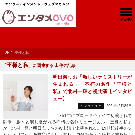
MENU
王様と私
王様と私
１
「
」に関連する
件の記事
明日海りお「新しいケミストリーが
生まれる」 不朽の名作「王様と
私」で北村一輝と初共演【インタビ
ュー】
2024年2月26日
インタビュー
1951年にブロードウェイで初演されて
以来、脈々と演じ継がれる不朽の名作ミュージカル「王様と私」
が、北村一輝と明日海りおのW主演で上演される。19世紀後半のシ
ャム（現タイ）を舞台に国籍・文化・身分を超えた信頼と愛を描く