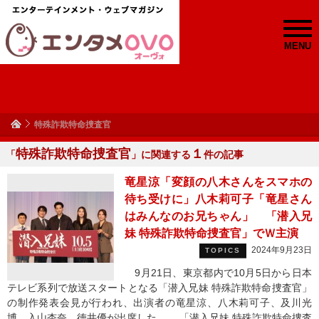
MENU
特殊詐欺特命捜査官
特殊詐欺特命捜査官
１
「
」に関連する
件の記事
竜星涼「変顔の八木さんをスマホの
待ち受けに」八木莉可子「竜星さん
はみんなのお兄ちゃん」 「潜入兄
妹 特殊詐欺特命捜査官」でＷ主演
2024年9月23日
TOPICS
9月21日、東京都内で10月5日から日本
テレビ系列で放送スタートとなる「潜入兄妹 特殊詐欺特命捜査官」
の制作発表会見が行われ、出演者の竜星涼、八木莉可子、及川光
博、入山杏奈、徳井優が出席した。 「潜入兄妹 特殊詐欺特命捜査