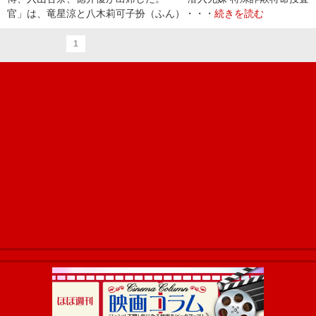
官」は、竜星涼と八木莉可子扮（ふん）・・・
続きを読む
1