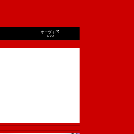
オーヴォ
OVO