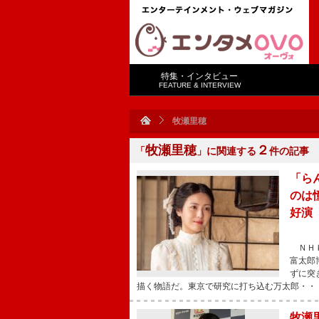
特集・インタビュー
FEATURE & INTERVIEW
牧瀬里穂
牧瀬里穂
２
「
」に関連する
件の記事
「ら
のは
好演
ＮＨＫ
富太郎
ずに突
描く物語だ。東京で研究に打ち込む万太郎・・
牧瀬