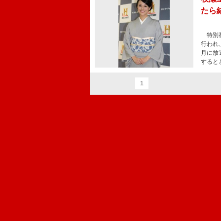
たら
特別番
行われ
月に放
すると
1