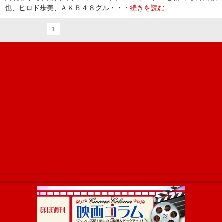
也、ヒロド歩美、ＡＫＢ４８グル・・・
続きを読む
1