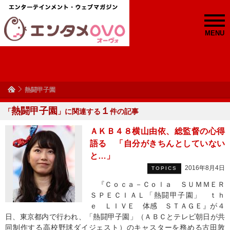
MENU
熱闘甲子園
熱闘甲子園
１
「
」に関連する
件の記事
ＡＫＢ４８横山由依、総監督の心得
語る 「自分がきちんとしていない
と…」
2016年8月4日
TOPICS
『Ｃｏｃａ－Ｃｏｌａ ＳＵＭＭＥＲ
ＳＰＥＣＩＡＬ「熱闘甲子園」 ｔｈ
ｅ ＬＩＶＥ 体感 ＳＴＡＧＥ』が４
日、東京都内で行われ、「熱闘甲子園」（ＡＢＣとテレビ朝日が共
同制作する高校野球ダイジェスト）のキャスターを務める古田敦