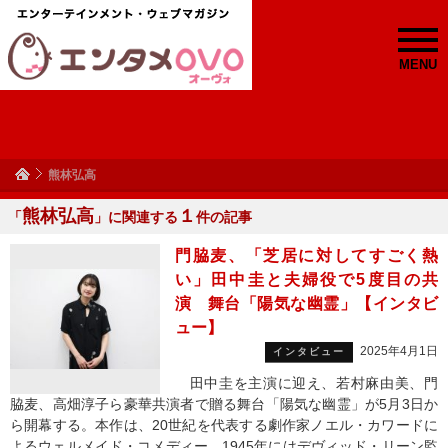
MENU
熊林弘高
熊林弘高
１
「
」に関連する
件の記事
門脇麦、「芝居に対してすごく熱
い」田中圭と夫婦役で5度目の共
演 舞台「陽気な幽霊」【インタビ
ュー】
2025年4月1日
インタビュー
田中圭を主演に迎え、若村麻由美、門
脇麦、高畑淳子ら豪華共演者で贈る舞台「陽気な幽霊」が5月3日か
ら開幕する。本作は、20世紀を代表する劇作家ノエル・カワードに
よるウェルメイド・コメディー。1945年にはデヴィッド・リーン監