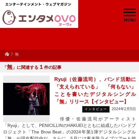
MENU
無
無
１
「
」に関連する
件の記事
Ryuji（佐藤流司）、バンド活動に
「支えられている」 「何もない」
ことを書いたデジタルシングル
「無」リリース【インタビュー】
2024年2月5日
インタビュー
俳優・佐藤流司がアーティスト
「Ryuji」として、PENICILLINのHAKUEIとともに結成したバンドプ
ロジェクト「The Brow Beat」の2024年第1弾デジタルシングル
「無」が現在配信中だ。さらに、5月には東名阪ライブツアーも控