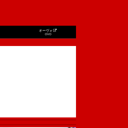
オーヴォ
OVO