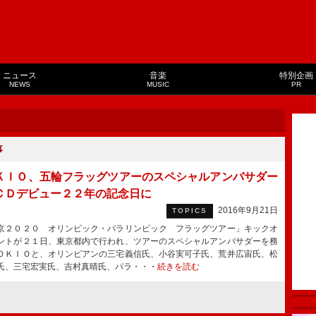
ニュース
音楽
特別企画
NEWS
MUSIC
PR
事
ＫＩＯ、五輪フラッグツアーのスペシャルアンバサダー
ＣＤデビュー２２年の記念日に
2016年9月21日
TOPICS
２０２０ オリンピック・パラリンピック フラッグツアー」キックオ
ントが２１日、東京都内で行われ、ツアーのスペシャルアンバサダーを務
ＯＫＩＯと、オリンピアンの三宅義信氏、小谷実可子氏、荒井広宙氏、松
氏、三宅宏実氏、吉村真晴氏、パラ・・・
続きを読む