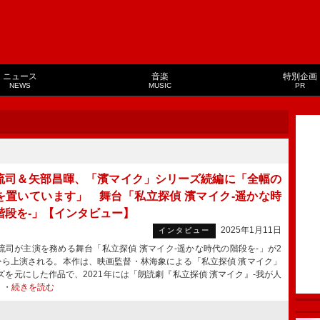
ニュース
音楽
特別企画
NEWS
MUSIC
PR
流司＆矢部昌暉、「濱マイク」シリーズ続編に「全幅の
を置いています」 舞台「私立探偵 濱マイク-遥かな時
階段を-」【インタビュー】
2025年1月11日
インタビュー
司が主演を務める舞台「私立探偵 濱マイク-遥かな時代の階段を-」が2
から上演される。本作は、映画監督・林海象による「私立探偵 濱マイク」
ズを元にした作品で、2021年には「朗読劇『私立探偵 濱マイク』-我が人
・・
続きを読む