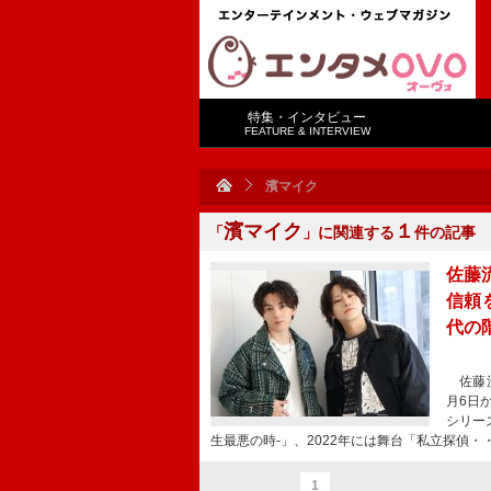
特集・インタビュー
FEATURE & INTERVIEW
濱マイク
濱マイク
１
「
」に関連する
件の記事
佐藤
信頼
代の
佐藤流
月6日
シリー
生最悪の時-」、2022年には舞台「私立探偵・
1