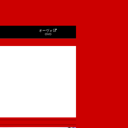
オーヴォ
OVO