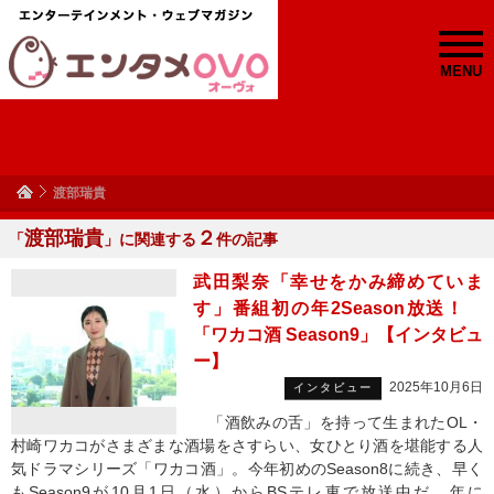
MENU
渡部瑞貴
渡部瑞貴
２
「
」に関連する
件の記事
武田梨奈「幸せをかみ締めていま
す」番組初の年2Season放送！
「ワカコ酒 Season9」【インタビュ
ー】
2025年10月6日
インタビュー
「酒飲みの舌」を持って生まれたOL・
村崎ワカコがさまざまな酒場をさすらい、女ひとり酒を堪能する人
気ドラマシリーズ「ワカコ酒」。今年初めのSeason8に続き、早く
もSeason9が10月1日（水）からBSテレ東で放送中だ。年に