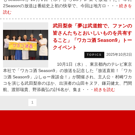
2Seasonの放送は番組史上初の快挙で、今回は地方ロ・・・
続きを
読む
武田梨奈「夢は武道館で、ファンの
皆さんたちとおいしいものを共有す
ること」「ワカコ酒 Season9」トー
クイベント
2025年10月2日
TOPICS
10月1日（水）、東京都内のテレビ東京
本社で「ワカコ酒 Season9」の放送を記念した『放送直前！「ワカ
コ酒 Season9」ぷしゅー座談会！』が開催され、主人公・村崎ワカ
コを演じる武田梨奈のほか、出演者の山田キヌヲ、鎌苅健太、門間
航、渡部瑞貴、野添義弘の計6名が、集ま・・・
続きを読む
1