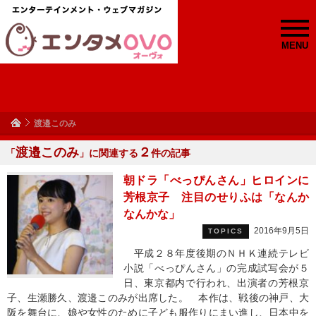
MENU
渡邉このみ
渡邉このみ
２
「
」に関連する
件の記事
朝ドラ「べっぴんさん」ヒロインに
芳根京子 注目のせりふは「なんか
なんかな」
2016年9月5日
TOPICS
平成２８年度後期のＮＨＫ連続テレビ
小説「べっぴんさん」の完成試写会が５
日、東京都内で行われ、出演者の芳根京
子、生瀬勝久、渡邉このみが出席した。 本作は、戦後の神戸、大
阪を舞台に、娘や女性のために子ども服作りにまい進し、日本中を