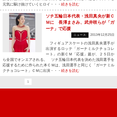
元気に駆け抜けていくヒロイ・・・
続きを読む
ソチ五輪日本代表・浅田真央が新Ｃ
Ｍに 長澤まさみ、武井咲らが「ガ
ーナ」で応援
2013年12月25日
ニュース
フィギュアスケートの浅田真央選手が
出演するロッテ「ガーナミルクチョコレ
ート」の新ＣＭ「応援」篇が、２５日か
ら全国でオンエアされる。 ソチ五輪日本代表を決めた浅田選手を
応援するために作られた本ＣＭは、浅田選手と同じく「ガーナミル
クチョコレート」ＣＭに出演・・・
続きを読む
1