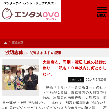
MENU
渡辺志穂
渡辺志穂
１
「
」に関連する
件の記事
大島麻衣、同期・渡辺志穂の結婚に
焦り 「私も１０年以内に何とかし
たい」
2014年9月20日
TOPICS
映画『トリハダ―劇場版２―』のヒッ
ト祈願が２０日、東京都内の大圓寺で行
われ、出演者の石橋杏奈、大島麻衣、前
田公輝が浴衣姿で登場した。 本作は、幽霊や超常現象ではないも
のに思わずゾクッと“トリハダ”が立つようなホラーの第２弾。 石