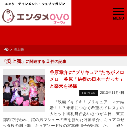
MENU
渕上舞
渕上舞
１
「
」に関連する
件の記事
谷原章介に“プリキュア”たちがメロ
メロ 谷原「納得の日本一だった」
と楽天を祝福
2013年11月4日
TOPICS
『映画ドキドキ！プリキュア マナ結
婚！！？未来につなぐ希望のドレス』の
大ヒット御礼舞台あいさつが４日、東京
都内で行われ、謎の男マシューの声を務めた谷原章介、キュアロゼ
ッタ役の渕上舞、キュアソード役の宮本佳那子が出席した。 娘と