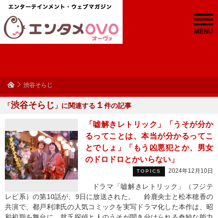
MENU
渋谷そらじ
渋谷そらじ
１
「
」に関連する
件の記事
「嘘解きレトリック」「うそが分か
るってことは、本当が分かるってこ
とでしょ」「もう凶悪犯とか、男女
のドロドロとかいらない」
2024年12月10日
TOPICS
ドラマ「嘘解きレトリック」（フジテ
レビ系）の第10話が、9日に放送された。 鈴鹿央士と松本穂香の
共演で、都戸利津氏の人気コミックを実写ドラマ化した本作は、昭
和初期を舞台に、貧乏探偵と人のうそが聞き分けられる奇妙な能力