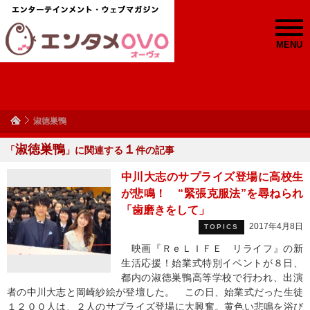
MENU
淑徳巣鴨
淑徳巣鴨
１
「
」に関連する
件の記事
中川大志のサプライズ登場に高校生
が悲鳴！ “緊張克服法”を尋ねられ
「歯磨きをして」
2017年4月8日
TOPICS
映画『ＲｅＬＩＦＥ リライフ』の新
生活応援！始業式特別イベントが８日、
都内の淑徳巣鴨高等学校で行われ、出演
者の中川大志と岡崎紗絵が登壇した。 この日、始業式だった生徒
１２００人は、２人のサプライズ登場に大興奮。黄色い悲鳴を浴び