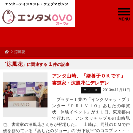
MENU
涼風花
涼風花
１
「
」に関連する
件の記事
アンタ山崎、「婿養子ＯＫです」
書道家・涼風花にデレデレ
2013年11月11日
ニュース
ブラザー工業の「インクジェットプリ
ンター『ＰＲＩＶＩＯ』あしたの年賀
状 体験イベント」が１１日、東京都内
で行われ、アンタッチャブルの山崎弘
也、書道家の涼風花さんらが登場した。 山崎は、同社のＣＭで声
優を務めている「あしたのジョー」の“丹下段平”のコスプレ・・・