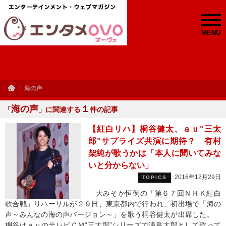
MENU
海の声
海の声
１
「
」に関連する
件の記事
【紅白リハ】桐谷健太、ａｕ“三太
郎”サプライズ共演に期待？ 有村
架純が歌うかは「本人に聞いてみな
いと分からない」
2016年12月29日
TOPICS
大みそか恒例の「第６７回ＮＨＫ紅白
歌合戦」リハーサルが２９日、東京都内で行われ、初出場で「海の
声～みんなの海の声バージョン～」を歌う桐谷健太が出席した。
桐谷はａｕのテレビＣＭ“三太郎”シリーズで浦島太郎として歌って