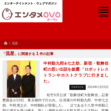
MENU
流星
流星
１
「
」に関連する
件の記事
中村勘九郎&七之助、新宿・歌舞伎
町の思い出話を披露 「ロボットレス
トランやホストクラブに行きまし
た」
2024年1月23日
TOPICS
松竹5月公演「歌舞伎町大歌舞伎」記者
懇親会が23日、東京都内で行われ、出演者の中村勘九郎、中村七之
助、中村虎之介、中村鶴松が登場した。 父である十八世中村勘三
郎の遺志を受け継ぎ、新しい挑戦を続ける勘九郎と七之助が、歌舞