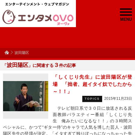
MENU
波田陽区
波田陽区
３
「
」に関連する
件の記事
「しくじり先生」に波田陽区が登
場 「拙者、超イタイ奴でしたから
～！！」
2015年11月23日
TOPICS
テレビ朝日系で３０日に放送される反
面教師バラエティー番組「しくじり先
生 俺みたいになるな！！」の３時間ス
ペシャルに、かつて“ギター侍”のキャラで人気を博した芸人・波田
陽区先生の登壇が決定。「イタすぎて独りぼっちになっちゃった先