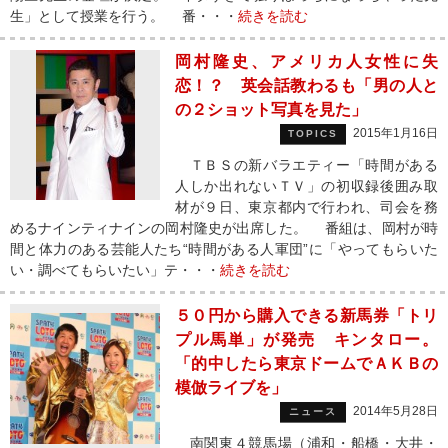
生」として授業を行う。 番・・・
続きを読む
岡村隆史、アメリカ人女性に失
恋！？ 英会話教わるも「男の人と
の２ショット写真を見た」
2015年1月16日
TOPICS
ＴＢＳの新バラエティー「時間がある
人しか出れないＴＶ」の初収録後囲み取
材が９日、東京都内で行われ、司会を務
めるナインティナインの岡村隆史が出席した。 番組は、岡村が時
間と体力のある芸能人たち“時間がある人軍団”に「やってもらいた
い・調べてもらいたい」テ・・・
続きを読む
５０円から購入できる新馬券「トリ
プル馬単」が発売 キンタロー。
「的中したら東京ドームでＡＫＢの
模倣ライブを」
2014年5月28日
ニュース
南関東４競馬場（浦和・船橋・大井・