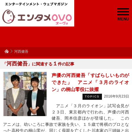
MENU
河西健吾
河西健吾
１
「
」に関連する
件の記事
声優の河西健吾「すばらしいものが
できた」 アニメ「３月のライオ
ン」の桐山零役に抜擢
2016年9月23日
TOPICS
アニメ「３月のライオン」試写会見が
２３日、東京都内で行われ、声優の河西
健吾、岡本信彦ほかが登場した。 この
アニメは、幼いころに事故で家族を失い、１５歳で将棋のプロとな
った高校生の桐山零が、同じく母親を亡くした川本家の三姉妹と出