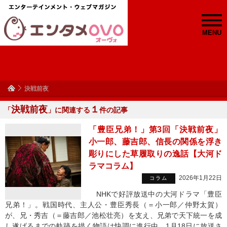
MENU
決戦前夜
決戦前夜
１
「
」に関連する
件の記事
「豊臣兄弟！」第3回「決戦前夜」
小一郎、藤吉郎、信長の関係を浮き
彫りにした草履取りの逸話【大河ド
ラマコラム】
2026年1月22日
コラム
NHKで好評放送中の大河ドラマ「豊臣
兄弟！」。戦国時代、主人公・豊臣秀長（＝小一郎／仲野太賀）
が、兄・秀吉（＝藤吉郎／池松壮亮）を支え、兄弟で天下統一を成
し遂げるまでの軌跡を描く物語は快調に進行中。1月18日に放送さ