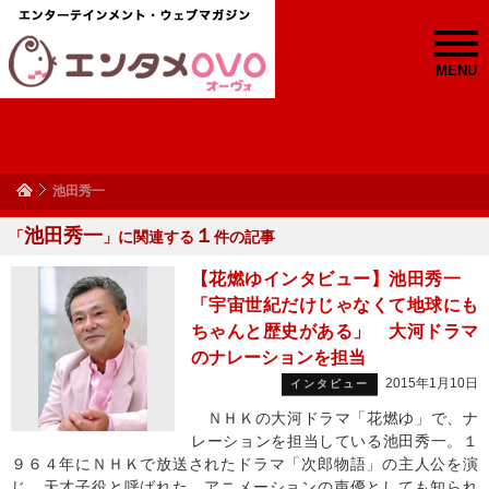
MENU
池田秀一
池田秀一
１
「
」に関連する
件の記事
【花燃ゆインタビュー】池田秀一
「宇宙世紀だけじゃなくて地球にも
ちゃんと歴史がある」 大河ドラマ
のナレーションを担当
2015年1月10日
インタビュー
ＮＨＫの大河ドラマ「花燃ゆ」で、ナ
レーションを担当している池田秀一。１
９６４年にＮＨＫで放送されたドラマ「次郎物語」の主人公を演
じ、天才子役と呼ばれた。アニメーションの声優としても知られ