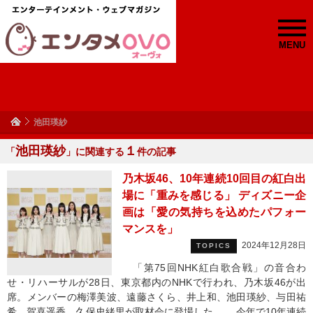
MENU
池田瑛紗
池田瑛紗
１
「
」に関連する
件の記事
乃木坂46、10年連続10回目の紅白出
場に「重みを感じる」 ディズニー企
画は「愛の気持ちを込めたパフォー
マンスを」
2024年12月28日
TOPICS
「第75回NHK紅白歌合戦」の音合わ
せ・リハーサルが28日、東京都内のNHKで行われ、乃木坂46が出
席。メンバーの梅澤美波、遠藤さくら、井上和、池田瑛紗、与田祐
希、賀喜遥香、久保史緒里が取材会に登場した。 今年で10年連続