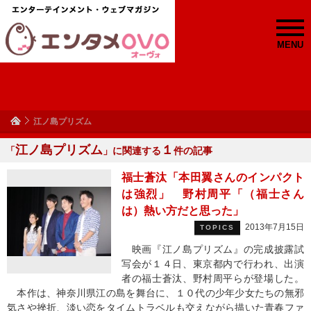
MENU
江ノ島プリズム
江ノ島プリズム
１
「
」に関連する
件の記事
福士蒼汰「本田翼さんのインパクト
は強烈」 野村周平「（福士さん
は）熱い方だと思った」
2013年7月15日
TOPICS
映画『江ノ島プリズム』の完成披露試
写会が１４日、東京都内で行われ、出演
者の福士蒼汰、野村周平らが登場した。
本作は、神奈川県江の島を舞台に、１０代の少年少女たちの無邪
気さや挫折、淡い恋をタイムトラベルも交えながら描いた青春ファ