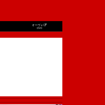
オーヴォ
OVO