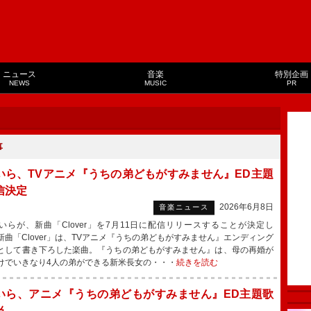
ニュース
音楽
特別企画
NEWS
MUSIC
PR
事
いら、TVアニメ『うちの弟どもがすみません』ED主題
信決定
2026年6月8日
音楽ニュース
らが、新曲「Clover」を7月11日に配信リリースすることが決定し
新曲「Clover」は、TVアニメ『うちの弟どもがすみません』エンディング
として書き下ろした楽曲。『うちの弟どもがすみません』は、母の再婚が
けでいきなり4人の弟ができる新米長女の・・・
続きを読む
いら、アニメ『うちの弟どもがすみません』ED主題歌
当