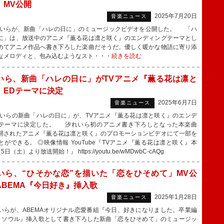
」MV公開
2025年7月20日
音楽ニュース
らが、新曲「ハレの日に」のミュージックビデオを公開した。 「ハ
に」は、放送中のアニメ『薫る花は凛と咲く』のエンディングテーマとし
めてアニメ作品へ書き下ろした楽曲だそうだ。優しく暖かな物語に寄り添
なメロディと、包み込むようなスト・・・
続きを読む
いら、新曲「ハレの日に」がTVアニメ『薫る花は凛と
』EDテーマに決定
2025年6月7日
音楽ニュース
らの新曲「ハレの日に」が、TVアニメ『薫る花は凛と咲く』のエンデ
テーマに決定した。 汐れいら初のアニメ書き下ろしとなった本楽曲
開されたアニメ『薫る花は凛と咲く』のプロモーションビデオにて一部を
とができる。 ◎映像情報 YouTube『TVアニメ『薫る花は凛と咲く』本
5日（土）より放送開始！』 https://youtu.be/wMDwbC-cAQg
いら、“ひそかな恋”を描いた「恋をひそめて」MV公
ABEMA『今日好き』挿入歌
2025年1月28日
音楽ニュース
らが、ABEMAオリジナル恋愛番組『今日、好きになりました。卒業編
5 in ソウル』挿入歌として書き下ろした新曲「恋をひそめて」のミュージッ