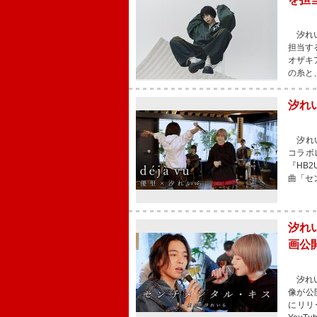
汐れい
担当す
オザキ
の糸と
汐れ
汐れい
コラボ
『HB
曲「セ
汐れ
画公
汐れい
像が公
にリリ