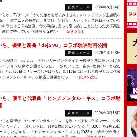
2026年5月24日
音楽ニュース
らが、TVアニメ『うちの弟どもがすみません』のエンディング主題歌を
る。 本アニメの原作は、集英社『別冊マーガレット』で連載されている
アキラによる同名漫画。母の再婚によって引っ越すことになった女子高生
、新居で待っていた個性豊かな弟4・・・
続きを読む
いら、優里と新曲「deja vu」コラボ歌唱動画公開
2026年3月23日
音楽ニュース
らが新曲「deja vu」をシンガーソングライター優里と共に歌い上げる
レーション映像が公開となった。 汐れいらは、自身2枚目のEPとなる
2U』を2月25日にリリースしたばかり。3月16日には同じく優里と共に代表
ンチメンタル・キス」を披露し話題となっ・・・
続きを読む
いら、優里と代表曲「センチメンタル・キス」コラボ動
開
2026年3月16日
音楽ニュース
らと優里が「センチメンタル・キス」を歌い上げるコラボレーション映
開となった。 汐れいらは、自身2枚目のEPとなる『HB2U』を2月25日
ースしたばかり。「センチメンタル・キス」は2022年に優里が自身の