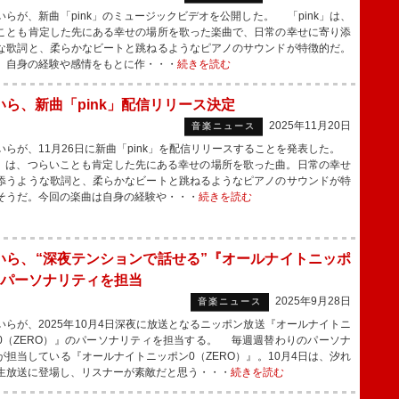
らが、新曲「pink」のミュージックビデオを公開した。 「pink」は、
ことも肯定した先にある幸せの場所を歌った楽曲で、日常の幸せに寄り添
な歌詞と、柔らかなビートと跳ねるようなピアノのサウンドが特徴的だ。
自身の経験や感情をもとに作・・・
続きを読む
いら、新曲「pink」配信リリース決定
2025年11月20日
音楽ニュース
らが、11月26日に新曲「pink」を配信リリースすることを発表した。
nk」は、つらいことも肯定した先にある幸せの場所を歌った曲。日常の幸せ
添うような歌詞と、柔らかなビートと跳ねるようなピアノのサウンドが特
そうだ。今回の楽曲は自身の経験や・・・
続きを読む
いら、“深夜テンションで話せる”『オールナイトニッポ
』パーソナリティを担当
2025年9月28日
音楽ニュース
らが、2025年10月4日深夜に放送となるニッポン放送『オールナイトニ
0（ZERO）』のパーソナリティを担当する。 毎週週替わりのパーソナ
が担当している『オールナイトニッポン0（ZERO）』。10月4日は、汐れ
生放送に登場し、リスナーが素敵だと思う・・・
続きを読む