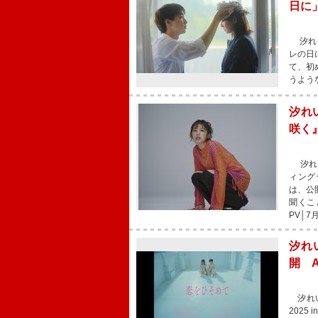
日に
汐れい
レの日
て、初
うよう
汐れ
咲く
汐れい
ィング
は、公
聞くこ
PV│7月
汐れ
開 
汐れい
202