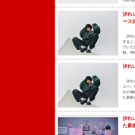
You
汐れい
ース
汐れい
するこ
でいた
録。A
汐れ
汐れい
ユー）
かの物
た楽曲
汐れ
た新曲