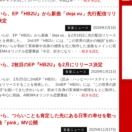
Tubeチャンネルにてカバーしていたが、今回は本・・・
続きを読む
ら、EP『HB2U』から新曲「deja vu」先行配信リリ
決定
2026年2月3日
音楽ニュース
らが、EP『HB2U』から新曲「deja vu」を2月18日に先行配信リリース
とを発表した。 2nd EP『HB2U』には、“この世界の誰かの物語”を紡い
汐れいらが初めて実体験や自身の感情を元に制作した楽曲をメインに収
BEMAオリジナル恋愛番組『今日、好きになり・・・
続きを読む
いら、2枚目のEP『HB2U』を2月にリリース決定
2026年1月21日
音楽ニュース
らが、2月25日に2ndEP『HB2U』（読み：ハッピーバースデイトゥー
をリリースすることを発表した。 2ndEP『HB2U』には、“この世界の誰
語”を描いてきた汐れいらが、初めて自身の実体験や感情をもとに制作し
を中心に収録。ABEMAオリジナル恋愛番組『・・・
続きを読む
いら、つらいことも肯定した先にある日常の幸せを歌っ
「pink」MV公開
2025年11月27日
音楽ニュース