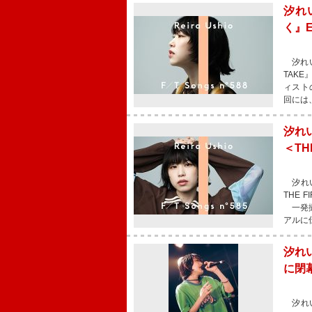
汐れ
く』E
汐れいら
TAK
ィストの
回には
汐れ
＜THE
汐れい
THE 
一発撮
アルに伝
汐れい
に閉
汐れい