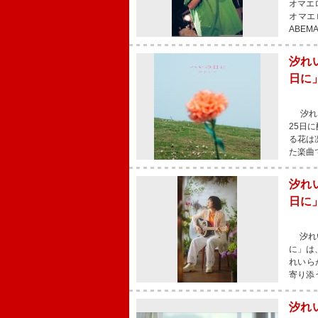
オマエ
オマエ
ABE
汐れ
日に
汐れい
25日
る花は
た楽曲
汐れ
日に
汐れい
に」は
れいら
寄り添
汐れ