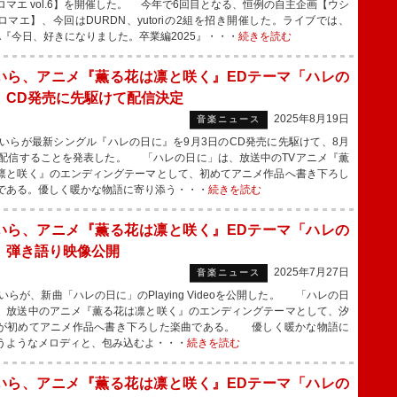
ロマエ vol.6】を開催した。 今年で6回目となる、恒例の自主企画【ウシ
ロマエ】、今回はDURDN、yutoriの2組を招き開催した。ライブでは、
MA『今日、好きになりました。卒業編2025』・・・
続きを読む
いら、アニメ『薫る花は凛と咲く』EDテーマ「ハレの
」CD発売に先駆けて配信決定
2025年8月19日
音楽ニュース
らが最新シングル『ハレの日に』を9月3日のCD発売に先駆けて、8月
に配信することを発表した。 「ハレの日に」は、放送中のTVアニメ『薫
凛と咲く』のエンディングテーマとして、初めてアニメ作品へ書き下ろし
である。優しく暖かな物語に寄り添う・・・
続きを読む
いら、アニメ『薫る花は凛と咲く』EDテーマ「ハレの
」弾き語り映像公開
2025年7月27日
音楽ニュース
らが、新曲「ハレの日に」のPlaying Videoを公開した。 「ハレの日
、放送中のアニメ『薫る花は凛と咲く』のエンディングテーマとして、汐
が初めてアニメ作品へ書き下ろした楽曲である。 優しく暖かな物語に
うようなメロディと、包み込むよ・・・
続きを読む
いら、アニメ『薫る花は凛と咲く』EDテーマ「ハレの