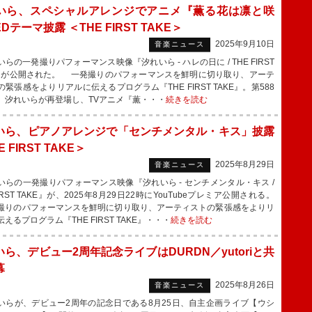
いら、スペシャルアレンジでアニメ『薫る花は凛と咲
Dテーマ披露 ＜THE FIRST TAKE＞
2025年9月10日
音楽ニュース
の一発撮りパフォーマンス映像『汐れいら - ハレの日に / THE FIRST
E』が公開された。 一発撮りのパフォーマンスを鮮明に切り取り、アーテ
緊張感をよりリアルに伝えるプログラム『THE FIRST TAKE』。第588
、汐れいらが再登場し、TVアニメ『薫・・・
続きを読む
いら、ピアノアレンジで「センチメンタル・キス」披露
 FIRST TAKE＞
2025年8月29日
音楽ニュース
らの一発撮りパフォーマンス映像『汐れいら - センチメンタル・キス /
FIRST TAKE』が、2025年8月29日22時にYouTubeプレミア公開される。
りのパフォーマンスを鮮明に切り取り、アーティストの緊張感をよりリ
えるプログラム『THE FIRST TAKE』・・・
続きを読む
ら、デビュー2周年記念ライブはDURDN／yutoriと共
幕
2025年8月26日
音楽ニュース
らが、デビュー2周年の記念日である8月25日、自主企画ライブ【ウシ