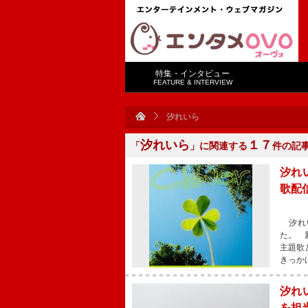
特集・インタビュー
FEATURE & INTERVIEW
汐れいら
汐れいら
１７
「
」に関連する
件の記
汐れ
歌配
汐れい
た。 
主題歌
きっか
汐れ
を担