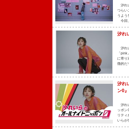
汐れい
つらい
うよう
今回、
汐れ
汐れい
「pi
に寄り
徴的だ
汐れ
ン0
汐れい
ッポン
リティ
いらが