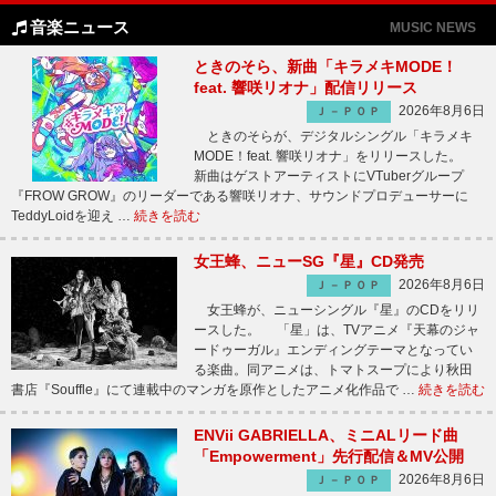
音楽ニュース
MUSIC NEWS
ときのそら、新曲「キラメキMODE！
feat. 響咲リオナ」配信リリース
2026年8月6日
Ｊ－ＰＯＰ
ときのそらが、デジタルシングル「キラメキ
MODE！feat. 響咲リオナ」をリリースした。
新曲はゲストアーティストにVTuberグループ
『FROW GROW』のリーダーである響咲リオナ、サウンドプロデューサーに
TeddyLoidを迎え …
続きを読む
女王蜂、ニューSG『星』CD発売
2026年8月6日
Ｊ－ＰＯＰ
女王蜂が、ニューシングル『星』のCDをリリ
ースした。 「星」は、TVアニメ『天幕のジャ
ードゥーガル』エンディングテーマとなってい
る楽曲。同アニメは、トマトスープにより秋田
書店『Souffle』にて連載中のマンガを原作としたアニメ化作品で …
続きを読む
ENVii GABRIELLA、ミニALリード曲
「Empowerment」先行配信＆MV公開
2026年8月6日
Ｊ－ＰＯＰ