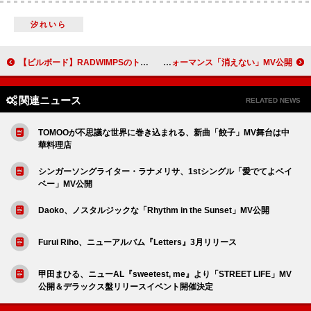
汐れいら
【ビルボード】RADWIMPSのトリビュートアルバム『Dear Jubilee -RADWIMPS TRIBUTE-』がDLアルバム首位獲得 Stray Kids／松任谷由実が続く
可憐なアイボリー、ランタン＆キャンドルの灯りに包まれながらパフォーマンス「消えない」MV公開
関連ニュース
RELATED NEWS
TOMOOが不思議な世界に巻き込まれる、新曲「餃子」MV舞台は中
華料理店
シンガーソングライター・ラナメリサ、1stシングル「愛でてよベイ
ベー」MV公開
Daoko、ノスタルジックな「Rhythm in the Sunset」MV公開
Furui Riho、ニューアルバム『Letters』3月リリース
甲田まひる、ニューAL『sweetest, me』より「STREET LIFE」MV
公開＆デラックス盤リリースイベント開催決定