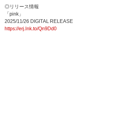
◎リリース情報
「pink」
2025/11/26 DIGITAL RELEASE
https://erj.lnk.to/Qn9Dd0