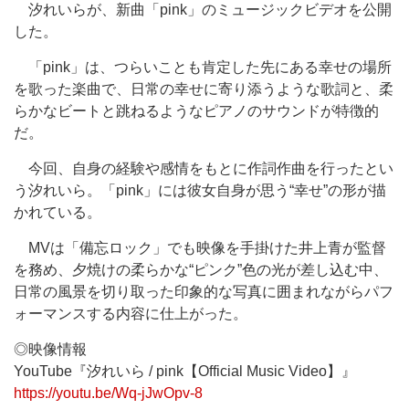
汐れいらが、新曲「pink」のミュージックビデオを公開
した。
「pink」は、つらいことも肯定した先にある幸せの場所
を歌った楽曲で、日常の幸せに寄り添うような歌詞と、柔
らかなビートと跳ねるようなピアノのサウンドが特徴的
だ。
今回、自身の経験や感情をもとに作詞作曲を行ったとい
う汐れいら。「pink」には彼女自身が思う“幸せ”の形が描
かれている。
MVは「備忘ロック」でも映像を手掛けた井上青が監督
を務め、夕焼けの柔らかな“ピンク”色の光が差し込む中、
日常の風景を切り取った印象的な写真に囲まれながらパフ
ォーマンスする内容に仕上がった。
◎映像情報
YouTube『汐れいら / pink【Official Music Video】』
https://youtu.be/Wq-jJwOpv-8