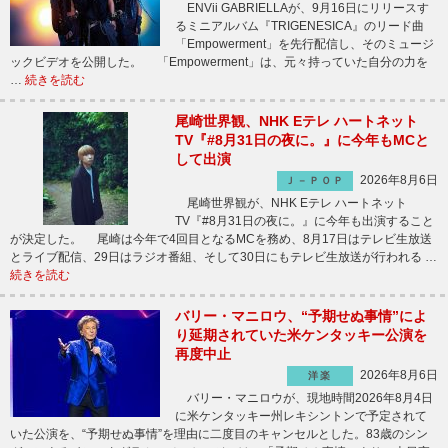
ENVii GABRIELLAが、9月16日にリリースす
るミニアルバム『TRIGENESICA』のリード曲
「Empowerment」を先行配信し、そのミュージ
ックビデオを公開した。 「Empowerment」は、元々持っていた自分の力を
…
続きを読む
尾崎世界観、NHK Eテレ ハートネット
TV『#8月31日の夜に。』に今年もMCと
して出演
2026年8月6日
Ｊ－ＰＯＰ
尾崎世界観が、NHK Eテレ ハートネット
TV『#8月31日の夜に。』に今年も出演すること
が決定した。 尾崎は今年で4回目となるMCを務め、8月17日はテレビ生放送
とライブ配信、29日はラジオ番組、そして30日にもテレビ生放送が行われる …
続きを読む
バリー・マニロウ、“予期せぬ事情”によ
り延期されていた米ケンタッキー公演を
再度中止
2026年8月6日
洋楽
バリー・マニロウが、現地時間2026年8月4日
に米ケンタッキー州レキシントンで予定されて
いた公演を、“予期せぬ事情”を理由に二度目のキャンセルとした。83歳のシン