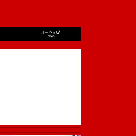
オーヴォ
OVO