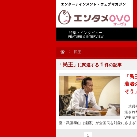
特集・インタビュー
FEATURE & INTERVIEW
民王
民王
１
「
」に関連する
件の記事
「民
若者
そう
遠藤憲
送され
W主演
臣・武藤泰山（遠藤）が全国民を対象にさまざ
1