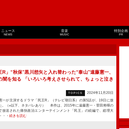
ニュース
音楽
特別企画
NEWS
MUSIC
PR
王R」“秋保”黒川想矢と入れ替わった“泰山”遠藤憲一、
の闇を知る 「いろいろ考えさせられて、ちょっと泣き
」
2024年11月20日
TOPICS
一が主演するドラマ「民王R」（テレビ朝日系）の第5話が、19日に放
た。（※以下、ネタバレあり） 本作は、2015年に遠藤憲一・菅田将暉の
で放送された痛快政治エンターテインメント「民王」の続編で、総理大
・・・
続きを読む