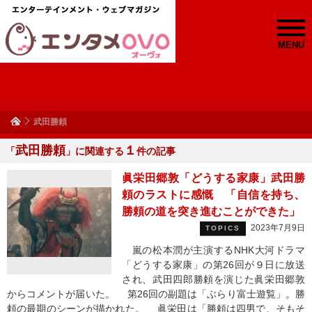
MENU
武田勝頼
武田勝頼
１
「
」に関連する
件の記事
眞栄田郷敦「どうする家康」武田勝
頼のラストに感慨 「自信を持ち、
勝頼の道を突き進むことができた」
2023年7月9日
TOPICS
嵐の松本潤が主演するNHK大河ドラマ
「どうする家康」の第26回が９日に放送
され、武田四郎勝頼を演じた眞栄田郷敦
からコメントが届いた。 第26回の副題は「ぶらり富士遊覧」。勝
頼の最期のシーンが描かれた。 眞栄田は「勝頼は四男で、そもそ