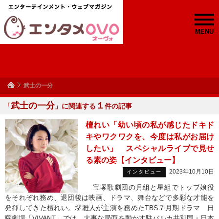
MENU
武士の一分
武士の一分
１
「
」に関連する
件の記事
檀れい「幼い頃の私が感じたドキド
キやワクワクを、今度は私がお届け
したい」 スペシャルライブで見せ
る素の姿【インタビュー】
2023年10月10日
インタビュー
宝塚歌劇団の月組と星組でトップ娘役
をそれぞれ務め、退団後は映画、ドラマ、舞台などで多彩な才能を
発揮してきた檀れい。堺雅人が主演を務めたTBS７月期ドラマ 日
曜劇場「VIVANT」では、大事な局面を動かす駐バルカ共和国・日本