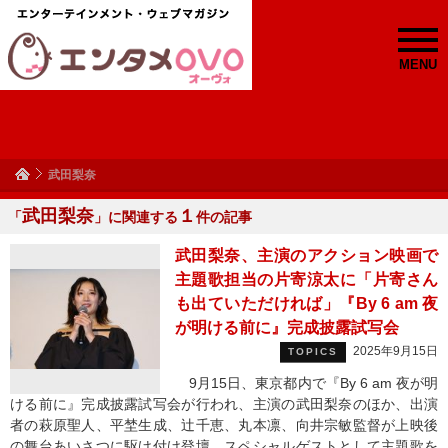
MENU
武⽥梨奈
武⽥梨奈
１
「
」に関連する
件の記事
武田梨奈、主演のアクション映画で
主題歌担当の片寄涼太に「片寄さん
も出ていただければ」『By 6 am 夜
が明ける前に』完成披露試写会
2025年9月15日
TOPICS
9月15日、東京都内で『By 6 am 夜が明
ける前に』完成披露試写会が行われ、主演の武⽥梨奈のほか、出演
者の萩原聖⼈、平埜⽣成、辻千恵、丸本凛、向井宗敏監督が上映後
の舞台あいさつに駆け付け登壇。スペシャルゲストとして主題歌を