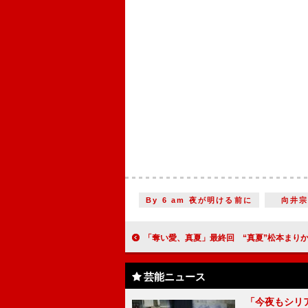
By 6 am 夜が明ける前に
向井
「奪い愛、真夏」最終回 “真夏”松本まりかに地獄の展開が押し寄せる 「最後がサプライズ過ぎる」「シリー
芸能ニュース
「今夜もシリ