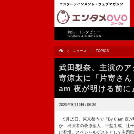
特集・インタビュー
FEATURE & INTERVIEW
ニュース
TOPICS
武田梨奈、主演のア
寄涼太に「片寄さん
am 夜が明ける前
2025年9月16日 / 06:36
9月15日、東京都内で『By 6 am
か、出演者の萩原聖⼈、平埜⽣成、辻
け登壇。スペシャルゲストとして主題歌を担当し