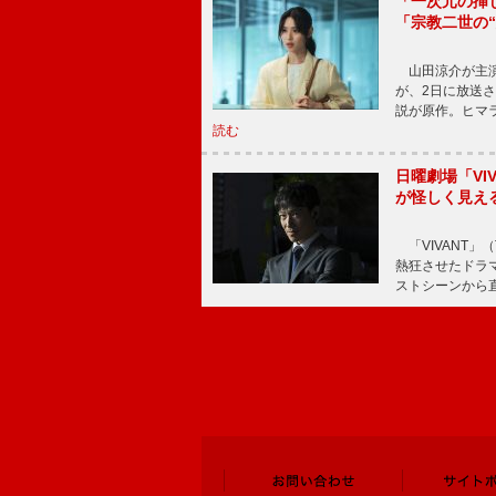
「一次元の挿
「宗教二世の
山田涼介が主演
が、2日に放送
説が原作。ヒマラ
読む
日曜劇場「V
が怪しく見え
「VIVANT」
熱狂させたドラ
ストシーンから直