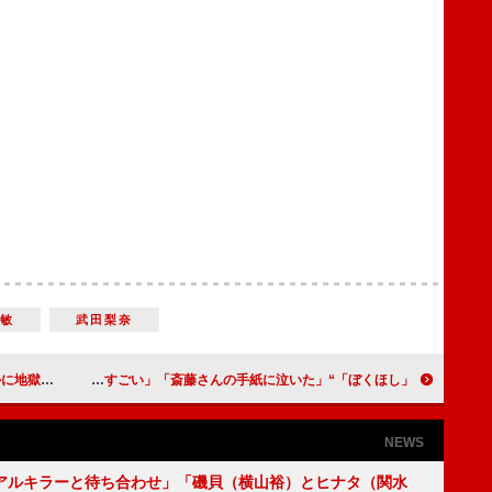
宗敏
武⽥梨奈
ズの歴史を感じた」
「ぼくほし」“健治”磯村勇斗が逮捕された生徒を救う 「人ひとりの人生を救ったことはすごい」「斎藤さんの手紙に泣いた」
NEWS
アルキラーと待ち合わせ」「磯貝（横山裕）とヒナタ（関水