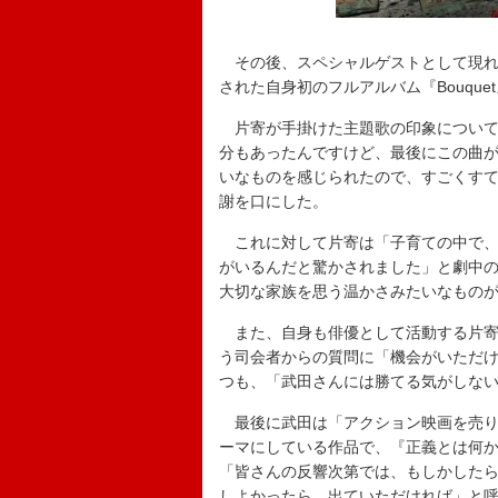
その後、スペシャルゲストとして現れ
された自身初のフルアルバム『Bouqu
片寄が手掛けた主題歌の印象について
分もあったんですけど、最後にこの曲
いなものを感じられたので、すごくす
謝を口にした。
これに対して片寄は「子育ての中で、
がいるんだと驚かされました」と劇中
大切な家族を思う温かさみたいなもの
また、自身も俳優として活動する片寄
う司会者からの質問に「機会がいただ
つも、「武田さんには勝てる気がしな
最後に武田は「アクション映画を売り
ーマにしている作品で、『正義とは何
「皆さんの反響次第では、もしかした
しよかったら、出ていただければ」と