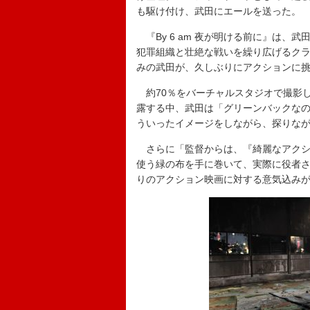
も駆け付け、武田にエールを送った。
『By 6 am 夜が明ける前に』は、
犯罪組織と壮絶な戦いを繰り広げるク
みの武田が、久しぶりにアクションに
約70％をバーチャルスタジオで撮影
露する中、武田は「グリーンバックな
ういったイメージをしながら、探りな
さらに「監督からは、『綺麗なアクシ
使う緑の布を手に巻いて、実際に役者
りのアクション映画に対する意気込み