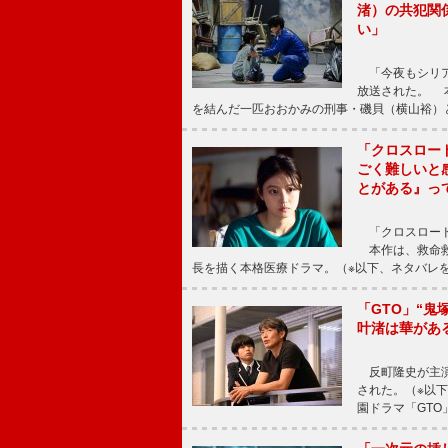
渚）の共犯関
い」
「今夜もシリア
放送された。 
を結んだ一匹おおかみの刑事・磯貝（横山裕）
「クロスロー
ごく難しいと
とがある』っ
「クロスロード
本作は、救命救
長を描く本格医療ドラマ。（※以下、ネタバレ
「GTO」“
叶渚は華があ
反町隆史が主演
された。（※以
園ドラマ「GTO