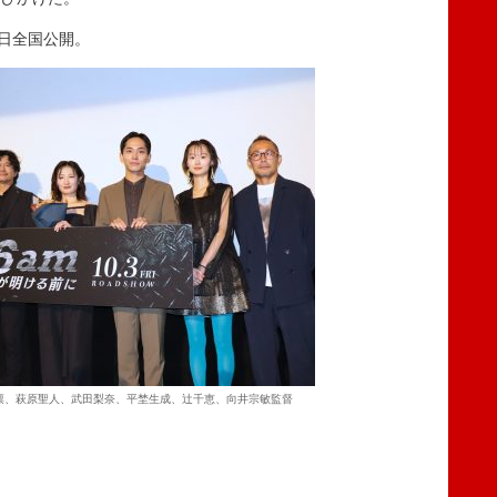
3日全国公開。
凛、萩原聖⼈、武田梨奈、平埜⽣成、辻千恵、向井宗敏監督