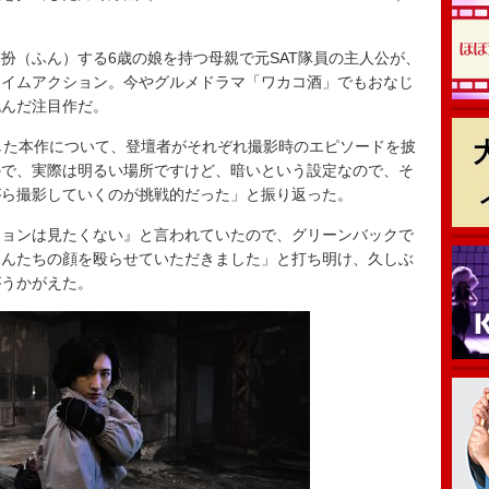
武田扮（ふん）する6歳の娘を持つ母親で元SAT隊員の主人公が、
ライムアクション。今やグルメドラマ「ワカコ酒」でもおなじ
挑んだ注目作だ。
した本作について、登壇者がそれぞれ撮影時のエピソードを披
ので、実際は明るい場所ですけど、暗いという設定なので、そ
がら撮影していくのが挑戦的だった」と振り返った。
ョンは見たくない』と言われていたので、グリーンバックで
さんたちの顔を殴らせていただきました」と打ち明け、久しぶ
がうかがえた。