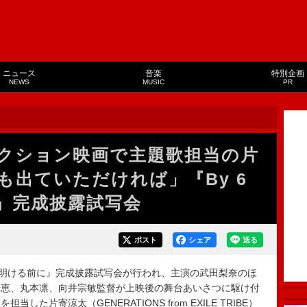
ニュース
音楽
特別企画
NEWS
MUSIC
PR
クション映画で主題歌担当の片
も出ていただければ」『By 6
に』完成披露試写会
ポスト
シェア
送る
 夜が明ける前に』完成披露試写会が行われ、主演の武⽥梨奈のほ
千恵、丸本凛、向井宗敏監督が上映後の舞台あいさつに駆け付
た⽚寄涼太（GENERATIONS from EXILE TRIBE）