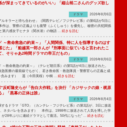
係が深まってきているのがいい」「縦山裕二さんのグッズ欲し
2026年8月6日
ドラマ
ルキラーと待ち合わせ」（関西テレビ／フジテレビ系）の第6話が5日に
本作は、警察の正義よりも復讐（ふくしゅう）を優先し、秘密の共犯関係
と第六感女子ヒナタ（関水渚）の物語 …
続きを読む
ド ～救命救急の約束～」「人間関係、特に人を指導するのはす
感じた」「船越英一郎さんが『刑事面に似ていると言われたこ
て、そりゃあ2時間ドラマの帝王だもの」
2026年8月6日
ドラマ
 ～救命救急の約束～」（テレビ朝日系）の第5話が4日に放送された。
急医療の最前線でもがく、若き救命医・救急隊員・警察官らの正義と成
を含みます） 遥（今田美桜）や桐 …
続きを読む
鬼塚”反町隆史らが「告白大作戦」を決行 「カジサックの娘・梶原
る」「黒幕の正体は誰」
2026年8月4日
ドラマ
するドラマ「GTO」（カンテレ・フジテレビ系）の第3話が、3日に放送
下、ネタバレを含みます） 本作は、1998年に放送されて人気を博した学
」が28年ぶりに連続ドラマとして復活。50代になった“ …
続きを読む