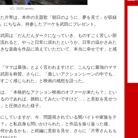
（C）2025 aexinc.
た片寄は、本作の主題歌「朝日のように、夢を見て」が収録
et』にちなみ、持参したブーケを武田にプレゼント。
武田は「だんだんダークになっていき、ものすごく苦しい部
が流れると、やっと日常に戻れたというか。日常の温かさみた
てきな楽曲を作品に添えていただいて、本当に幸せです」と感
『ママは最強』とよく言われますけど、こんなに最強のママ
の武田を称賛。さらに、「激しいアクションシーンの中でも、
がすごく感じられた」と映画の感想を語った。
は、「本格的なアクション映画のオファーが来たら？」とい
けるのであれば、挑戦してみたいですけど…」と意欲を見せつ
い」と圧倒された様子。
にしていますが、今、問題視されている闇バイトや家族をテ
か？』と私自身も問いかけられた」と作品を振り返った後、
ら何かあるかも」と続編に意欲を見せ、さらに「片寄さんもも
呼びかけた。