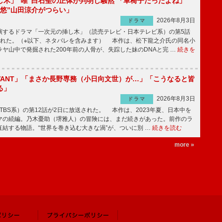
し木」“唯”白石聖の正体が判明し騒然 「車椅子だったよね」
“悠”山田涼介がつらい」
2026年8月3日
ドラマ
するドラマ「一次元の挿し木」（読売テレビ・日本テレビ系）の第5話
された。（※以下、ネタバレを含みます） 本作は、松下龍之介氏の同名小
ヤ山中で発掘された200年前の人骨が、失踪した妹のDNAと完 …
続きを
IVANT」「まさか長野専務（小日向文世）が…」「こうなると皆
る」
2026年8月3日
ドラマ
（TBS系）の第12話が2日に放送された。 本作は、2023年夏、日本中を
マの続編。乃木憂助（堺雅人）の冒険には、まだ続きがあった。前作のラ
結する物語。“世界を巻き込む大きな渦”が、ついに別 …
続きを読む
more »