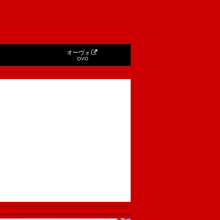
オーヴォ
OVO