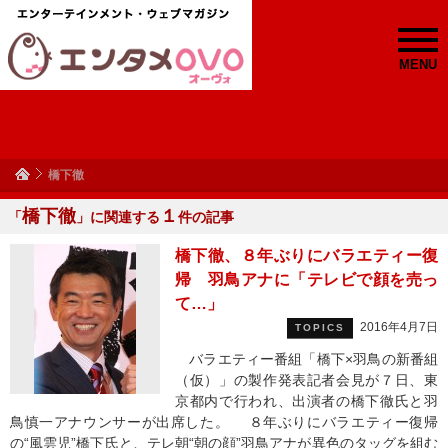
MENU
橋下徹
橋下徹
１
「
」に関連する
件の記事
橋下徹、８年ぶりにバラエティー復
帰 羽鳥アナに「テレビで顔を売っ
て…」
2016年4月7日
TOPICS
バラエティー番組「橋下×羽鳥の新番組
（仮）」の製作発表記者会見が７日、東
京都内で行われ、出演者の橋下徹氏と羽
鳥慎一アナウンサーが出席した。 ８年ぶりにバラエティー復帰
の“風雲児”橋下氏と、テレ朝“朝の顔”羽鳥アナが異色のタッグを組む