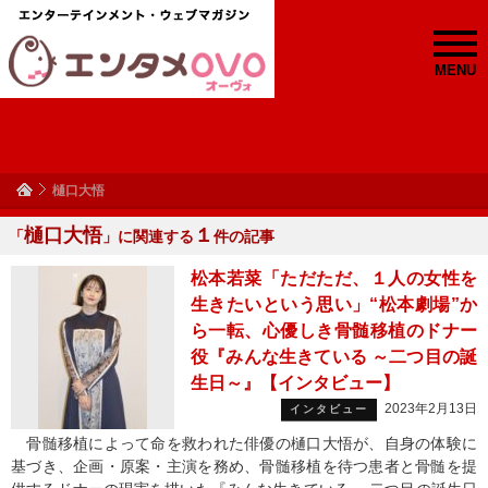
MENU
樋口大悟
樋口大悟
１
「
」に関連する
件の記事
松本若菜「ただただ、１人の女性を
生きたいという思い」“松本劇場”か
ら一転、心優しき骨髄移植のドナー
役『みんな生きている ～二つ目の誕
生日～』【インタビュー】
2023年2月13日
インタビュー
骨髄移植によって命を救われた俳優の樋口大悟が、自身の体験に
基づき、企画・原案・主演を務め、骨髄移植を待つ患者と骨髄を提