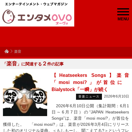
MENU
楽音
楽音
２
「
」に関連する
件の記事
【Heatseekers Songs】楽音
「mosi mosi?」が首位に
Bialystock「一瞬」が続く
2026年6月10日
音楽ニュース
2026年6月10日公開（集計期間：6月1
日～6月7日）の“JAPAN Heatseekers
Songs”は、楽音「mosi mosi?」が首位を
獲得した。 「mosi mosi?」は、楽音が2026年3月4日にリリース
した初のオリジナル楽曲。＜もしもーし、聞こえてる?＞というフレ