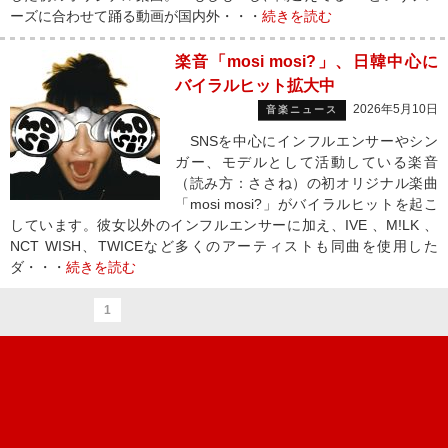
ーズに合わせて踊る動画が国内外・・・
続きを読む
楽音「mosi mosi?」、日韓中心に
バイラルヒット拡大中
2026年5月10日
音楽ニュース
SNSを中心にインフルエンサーやシン
ガー、モデルとして活動している楽音
（読み方：ささね）の初オリジナル楽曲
「mosi mosi?」がバイラルヒットを起こ
しています。彼女以外のインフルエンサーに加え、IVE 、M!LK 、
NCT WISH、TWICEなど多くのアーティストも同曲を使用した
ダ・・・
続きを読む
1